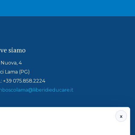
ve siamo
 Nuova, 4
ci Lama (PG)
.: +39 075.858.2224
nboscolama@liberidieducare.it
x