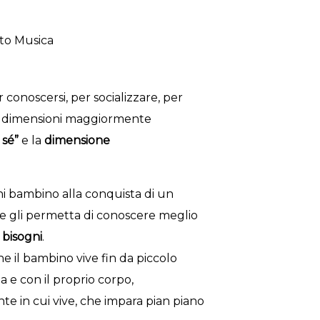
to Musica
 conoscersi, per socializzare, per
 Le dimensioni maggiormente
 sé”
e la
dimensione
i bambino alla conquista di un
he gli permetta di conoscere meglio
i
bisogni
.
e il bambino vive fin da piccolo
a e con il proprio corpo,
te in cui vive, che impara pian piano