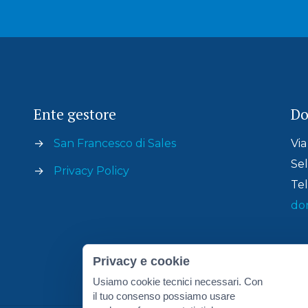
Ente gestore
Do
→
San Francesco di Sales
Via
Sel
→
Privacy Policy
Tel
do
Privacy e cookie
Usiamo cookie tecnici necessari. Con
il tuo consenso possiamo usare