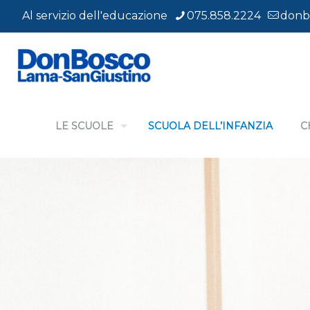
Al servizio dell'educazione
075.858.2224
donb
LE SCUOLE
SCUOLA DELL’INFANZIA
C