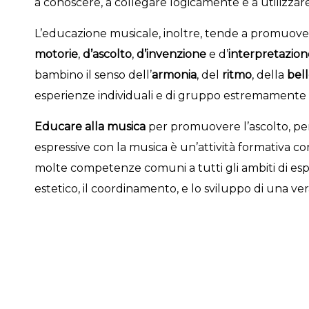
a conoscere, a collegare logicamente e a utilizzare
L’educazione musicale, inoltre, tende a promuove
motorie
,
d’ascolto
,
d’invenzione
e d’
interpretazion
bambino il senso dell’
armonia
, del
ritmo
, della
bel
esperienze individuali e di gruppo estremamente sig
Educare alla musica
per promuovere l’ascolto, per
espressive con la musica è un’attività formativa 
molte competenze comuni a tutti gli ambiti di espe
estetico, il coordinamento, e lo sviluppo di una ver