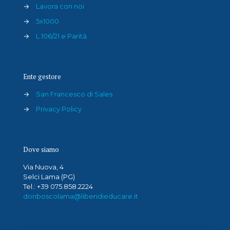
→
Lavora con noi
→
5x1000
→
L.106/21 e Parità
Ente gestore
→
San Francesco di Sales
→
Privacy Policy
Dove siamo
Via Nuova, 4
Selci Lama (PG)
Tel.: +39 075.858.2224
donboscolama@liberidieducare.it