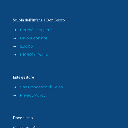
Scuola dell’infanzia Don Bosco
→
Perché sceglierci
→
Lavora con noi
→
5x1000
→
L.106/21 e Parità
Ente gestore
→
San Francesco di Sales
→
Privacy Policy
Dove siamo
Via Nuova, 4