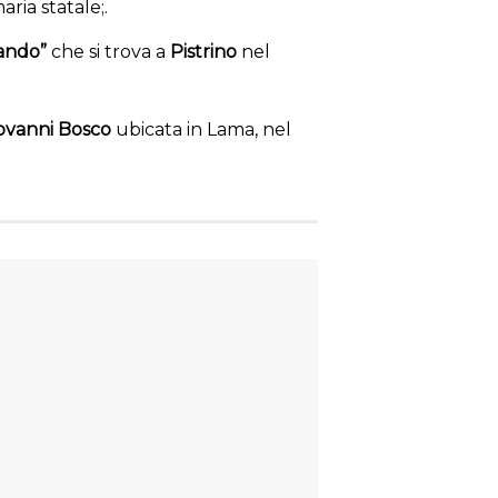
ria statale;.
ando”
che si trova a
Pistrino
nel
ovanni Bosco
ubicata in Lama, nel