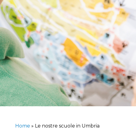
Home
»
Le nostre scuole in Umbria