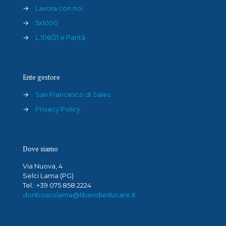
→
Lavora con noi
→
5x1000
→
L.106/21 e Parità
Ente gestore
→
San Francesco di Sales
→
Privacy Policy
Dove siamo
Via Nuova, 4
Selci Lama (PG)
Tel.: +39 075.858.2224
donboscolama@liberidieducare.it