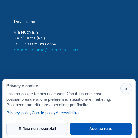
Dove siamo
Via Nuova, 4
Selci Lama (PG)
Tel.: +39 075.858.2224
donboscolama@liberidieducare.it
Privacy e cookie
x
Usiamo cookie tecnici necessari. Con il tuo consenso
San Francesco di Sales Società Cooperativa Sociale -
possiamo usare anche preferenze, statistiche e marketing.
Via Cacciatori del Tevere, 6 - 06012 Città di Castello
Puoi accettare, rifiutare o scegliere per finalita.
(PG) - P.IVA 01790280547
Privacy policy
Cookie policy
Accessibilita
Privacy Policy
Rifiuta non essenziali
Accetta tutto