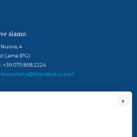
ve siamo
 Nuova, 4
ci Lama (PG)
.: +39 075.858.2224
nboscolama@liberidieducare.it
x
astello (PG) - P.IVA 01790280547