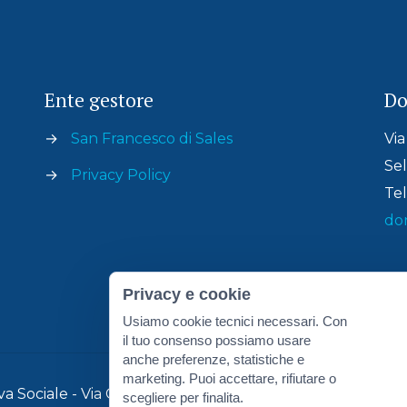
Ente gestore
Do
→
San Francesco di Sales
Via
Sel
→
Privacy Policy
Tel
do
Privacy e cookie
Usiamo cookie tecnici necessari. Con
il tuo consenso possiamo usare
anche preferenze, statistiche e
marketing. Puoi accettare, rifiutare o
 Sociale - Via Cacciatori del Tevere, 6 - 06012 Città di C
scegliere per finalita.