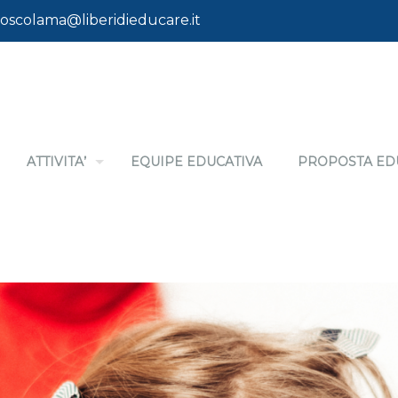
oscolama@liberidieducare.it
ATTIVITA’
EQUIPE EDUCATIVA
PROPOSTA ED