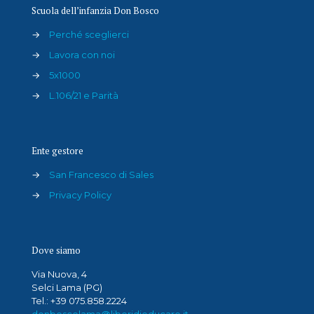
Scuola dell’infanzia Don Bosco
→
Perché sceglierci
→
Lavora con noi
→
5x1000
→
L.106/21 e Parità
Ente gestore
→
San Francesco di Sales
→
Privacy Policy
Dove siamo
Via Nuova, 4
Selci Lama (PG)
Tel.: +39 075.858.2224